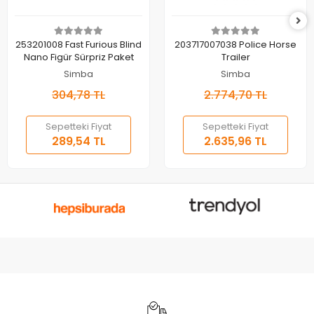
Sepete Ekle
Sepete Ekle
253201008 Fast Furious Blind
203717007038 Police Horse
Nano Figür Sürpriz Paket
Trailer
Simba
Simba
304,78 TL
2.774,70 TL
Sepetteki Fiyat
Sepetteki Fiyat
289,54 TL
2.635,96 TL