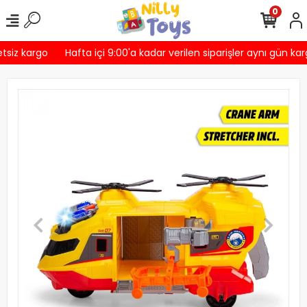
0
tsiz kargo
Hafta içi 9:00'a kadar verilen siparişler aynı gün kar