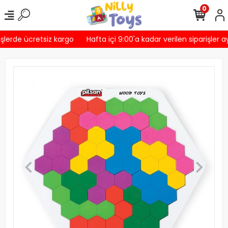
0
şlerde ücretsiz kargo
Hafta içi 9:00'a kadar verilen siparişler a