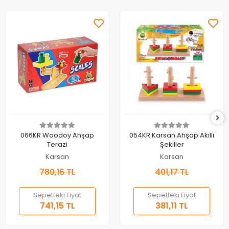
Sepete Ekle
Sepete Ekle
066KR Woodoy Ahşap
054KR Karsan Ahşap Akıllı
Terazi
Şekiller
Karsan
Karsan
780,16 TL
401,17 TL
Sepetteki Fiyat
Sepetteki Fiyat
741,15 TL
381,11 TL