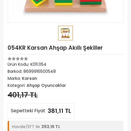
054KR Karsan Ahşap Akıllı Şekiller
Ürün Kodu:
K011.054
Barkod:
8699916500548
Marka:
Karsan
Kategori:
Ahşap Oyuncaklar
401,17 TL
381,11 TL
Sepetteki Fiyat
Havale/EFT ile
393,15 TL