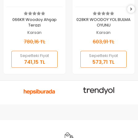
Sepete Ekle
Sepete Ekle
066KR Woodoy Ahşap
028KR WOODOY YOL BULMA
Terazi
OYUNU
Karsan
Karsan
780,16 TL
603,91 TL
Sepetteki Fiyat
Sepetteki Fiyat
741,15 TL
573,71 TL