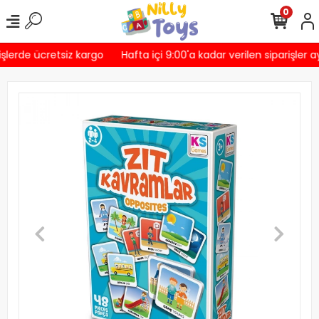
0
şlerde ücretsiz kargo
Hafta içi 9:00'a kadar verilen siparişler a