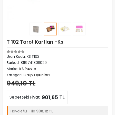
T 102 Tarot Kartları -Ks
Ürün Kodu:
KS.T102
Barkod:
8697418011029
Marka:
KS Puzzle
Kategori:
Grup Oyunları
949,10 TL
901,65 TL
Sepetteki Fiyat
Havale/EFT ile
930,12 TL