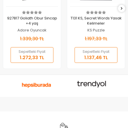
Sepete Ekle
Sepete Ekle
927817 Goliath Obur Sincap
T131 KS, Secret Words Yasak
+4 yaş
Kelimeler
Adore Oyuncak
KS Puzzle
1.339,30 TL
1.197,33 TL
Sepetteki Fiyat
Sepetteki Fiyat
1.272,33 TL
1.137,46 TL