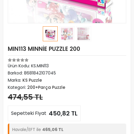
MIN113 MINNİE PUZZLE 200
Ürün Kodu:
KS.MIN113
Barkod:
8681842107045
Marka:
KS Puzzle
Kategori:
200+Parça Puzzle
474,55 TL
450,82 TL
Sepetteki Fiyat
Havale/EFT ile
465,06 TL