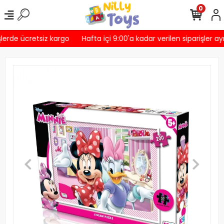
0
lerde ücretsiz kargo
Hafta içi 9:00'a kadar verilen siparişler ay