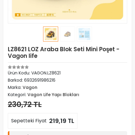
LZ8621 LOZ Araba Blok Seti Mini Poşet -
Vagon life
Ürün Kodu:
VAGON.LZ8621
Barkod:
6932691986216
Marka:
Vagon
Kategori:
Vagon Life Yapı Blokları
230,72 TL
219,19 TL
Sepetteki Fiyat