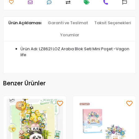
Ürün Açıklaması
Garanti ve Teslimat
Taksit Seçenekleri
Yorumlar
Ürün Adı: LZ8621 LOZ Araba Blok Seti Mini Poşet -Vagon
life
Benzer Ürünler