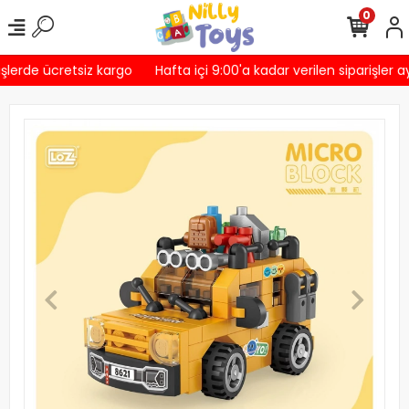
0
şlerde ücretsiz kargo
Hafta içi 9:00'a kadar verilen siparişler a