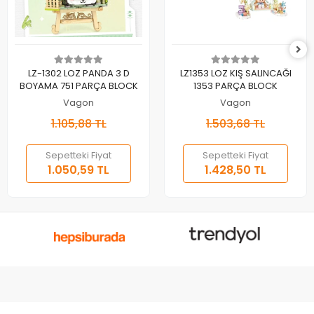
Sepete Ekle
Sepete Ekle
LZ-1302 LOZ PANDA 3 D
LZ1353 LOZ KIŞ SALINCAĞI
BOYAMA 751 PARÇA BLOCK
1353 PARÇA BLOCK
Vagon
Vagon
1.105,88 TL
1.503,68 TL
Sepetteki Fiyat
Sepetteki Fiyat
1.050,59 TL
1.428,50 TL