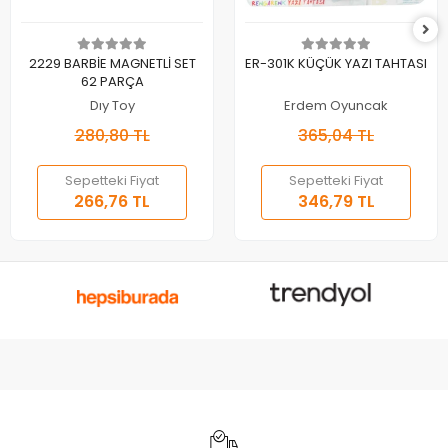
Sepete Ekle
Sepete Ekle
2229 BARBİE MAGNETLİ SET
ER-301K KÜÇÜK YAZI TAHTASI
62 PARÇA
Dıy Toy
Erdem Oyuncak
280,80 TL
365,04 TL
Sepetteki Fiyat
Sepetteki Fiyat
266,76 TL
346,79 TL