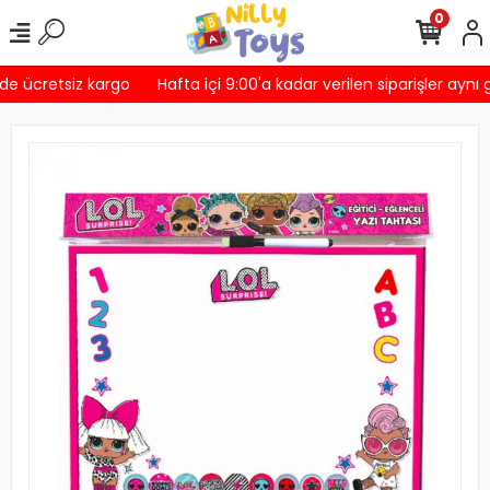
0
de ücretsiz kargo
Hafta içi 9:00'a kadar verilen siparişler aynı 