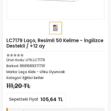
LC7179 Laço, Resimli 50 Kelime - İngilizce
Destekli / +12 ay
Ürün Kodu:
UTK.LC7179
Barkod:
8681689371791
Marka:
Laço Kids - Utku Oyuncak
Kategori:
Eğitici Setler
111,20 TL
105,64 TL
Sepetteki Fiyat