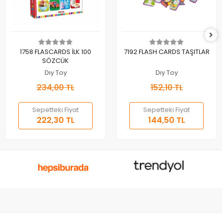
Sepete Ekle
Sepete Ekle
1758 FLASCARDS İLK 100
7192 FLASH CARDS TAŞITLAR
SÖZCÜK
Dıy Toy
Dıy Toy
234,00 TL
152,10 TL
Sepetteki Fiyat
Sepetteki Fiyat
222,30 TL
144,50 TL