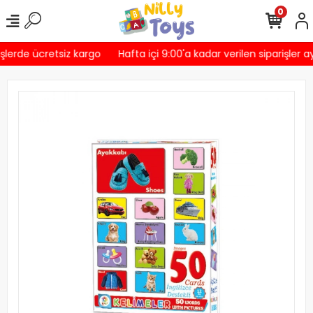
0
şlerde ücretsiz kargo
Hafta içi 9:00'a kadar verilen siparişler a