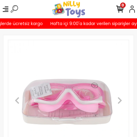
0
lerde ücretsiz kargo
Hafta içi 9:00'a kadar verilen siparişler ay