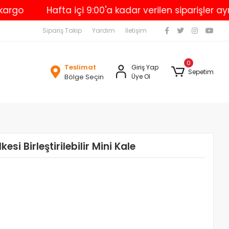
Hafta içi 9:00'a kadar verilen siparişler aynı g
Sipariş Takip
Yardım
İletişim
0
Teslimat
Giriş Yap
Sepetim
Bölge Seçin
Üye Ol
si Birleştirilebilir Mini Kale