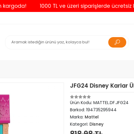
goda!
1000 TL ve üzeri siparişlerde ücretsiz kargo
JFG24 Disney Karlar Ülke
Ürün Kodu:
MATTEL.DF.JFG24
Barkod:
194735295944
Marka:
Mattel
Kategori:
Disney
818,98 TL