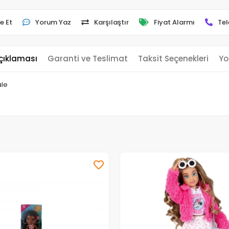
e Et
Yorum Yaz
Karşılaştır
Fiyat Alarmı
Tel
çıklaması
Garanti ve Teslimat
Taksit Seçenekleri
Yo
ale