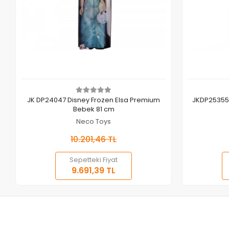
Sepete Ekle
JK DP24047 Disney Frozen Elsa Premium
JKDP25355 
Bebek 81 cm
Neco Toys
10.201,46 TL
Sepetteki Fiyat
9.691,39 TL