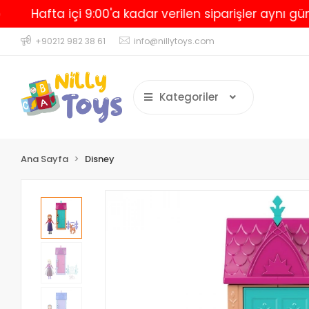
Hafta içi 9:00'a kadar verilen siparişler aynı gün kar
+90212 982 38 61
info@nillytoys.com
Kategoriler
Ana Sayfa
Disney