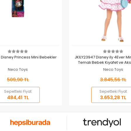
Sepete Ekle
Sepete Ekle
Disney Princess Mini Bebekler
JKILY23947 Disney ily 4Ever M
Temalı Bebek Kıyafet ve Aks
Neco Toys
Neco Toys
509,90 TL
3.845,56 TL
Sepetteki Fiyat
Sepetteki Fiyat
484,41 TL
3.653,28 TL