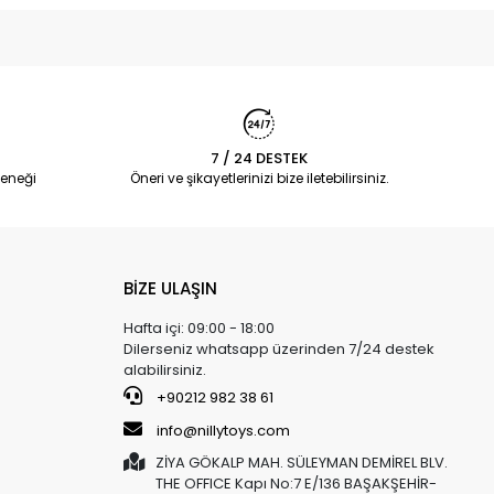
7 / 24 DESTEK
eneği
Öneri ve şikayetlerinizi bize iletebilirsiniz.
BİZE ULAŞIN
Hafta içi: 09:00 - 18:00
Dilerseniz whatsapp üzerinden 7/24 destek
alabilirsiniz.
+90212 982 38 61
info@nillytoys.com
ZİYA GÖKALP MAH. SÜLEYMAN DEMİREL BLV.
THE OFFICE Kapı No:7 E/136 BAŞAKŞEHİR-