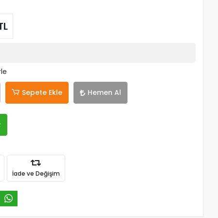
TL
rle
Sepete Ekle
Hemen Al
R
İade ve Değişim