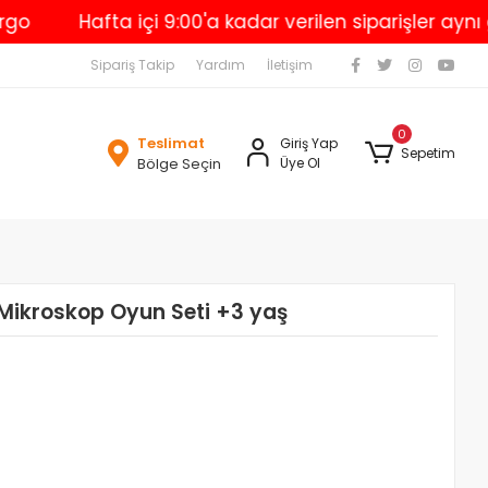
Hafta içi 9:00'a kadar verilen siparişler aynı gün ka
Sipariş Takip
Yardım
İletişim
0
Teslimat
Giriş Yap
Sepetim
Bölge Seçin
Üye Ol
 Mikroskop Oyun Seti +3 yaş