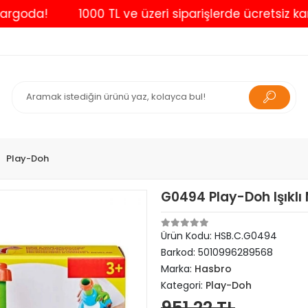
!
1000 TL ve üzeri siparişlerde ücretsiz kargo
Play-Doh
G0494 Play-Doh Işıklı
Ürün Kodu:
HSB.C.G0494
Barkod:
5010996289568
Marka:
Hasbro
Kategori:
Play-Doh
951,22 TL