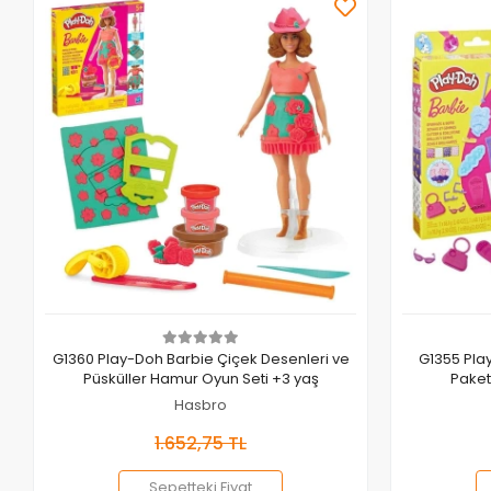
Sepete Ekle
G1360 Play-Doh Barbie Çiçek Desenleri ve
G1355 Pla
Püsküller Hamur Oyun Seti +3 yaş
Hasbro
1.652,75 TL
Sepetteki Fiyat