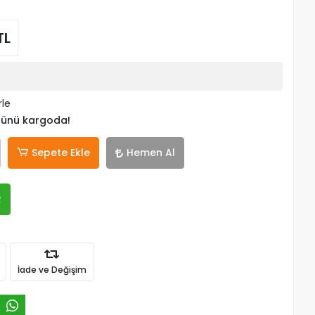
TL
rle
 günü kargoda!
Sepete Ekle
Hemen Al
R
İade ve Değişim