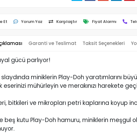
e Et
Yorum Yaz
Karşılaştır
Fiyat Alarmı
Tel
çıklaması
Garanti ve Teslimat
Taksit Seçenekleri
Yo
ayal gücü parlıyor!
slaydında miniklerin Play-Doh yaratımlarını büyüley
ak eserinizi mühürleyin ve merakınızı harekete geçi
i, bitkileri ve mikropları petri kaplarına koyup ince
ve beş kutu Play-Doh hamuru, miniklerin meşgul olm
nuyor.