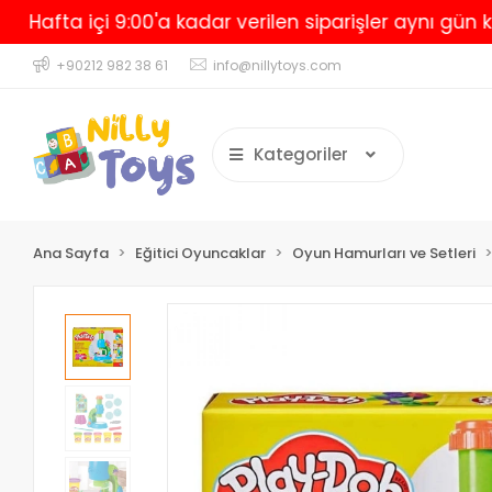
a içi 9:00'a kadar verilen siparişler aynı gün kargoda
+90212 982 38 61
info@nillytoys.com
Kategoriler
Ana Sayfa
Eğitici Oyuncaklar
Oyun Hamurları ve Setleri