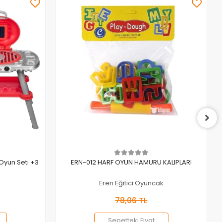
Sepete Ekle
 Oyun Seti +3
ERN-012 HARF OYUN HAMURU KALIPLARI
Eren Eğitici Oyuncak
78,06 TL
Sepetteki Fiyat