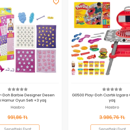
Sepete Ekle
Sepete Ekle
y-Doh Barbie Designer Desen
G0500 Play-Doh Cızırtılı Izgara
Paketi Hamur Oyun Seti +3 yaş
yaş
Hasbro
Hasbro
991,86 TL
3.986,76 TL
Sepetteki Fiyat
Sepetteki Fiyat