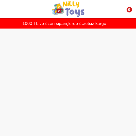
0
1000 TL ve üzeri siparişlerde ücretsiz kargo
Hafta içi 9:00'a kadar verilen siparişler aynı gün kargoda!
1000 TL ve üzeri siparişlerde ücretsiz kargo
Hafta içi 9:00'a kadar verilen siparişler aynı gün kargoda!
1000 TL ve üzeri siparişlerde ücretsiz kargo
Hafta içi 9:00'a kadar verilen siparişler aynı gün kargoda!
1000 TL ve üzeri siparişlerde ücretsiz kargo
Hafta içi 9:00'a kadar verilen siparişler aynı gün kargoda!