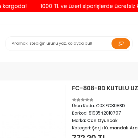
goda!
1000 TL ve üzeri siparişlerde ücretsiz kargo
FC-808-BD KUTULU UZ
Ürün Kodu:
C03.FC808BD
Barkod:
8193542010797
Marka:
Can Oyuncak
Kategori:
ŞarjIı Kumandalı Ara
772,20 TL