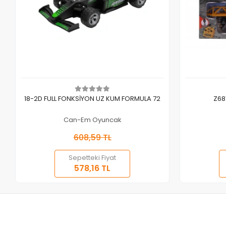
Sepete Ekle
18-2D FULL FONKSİYON UZ KUM FORMULA 72
Z68
Can-Em Oyuncak
608,59 TL
Sepetteki Fiyat
578,16 TL