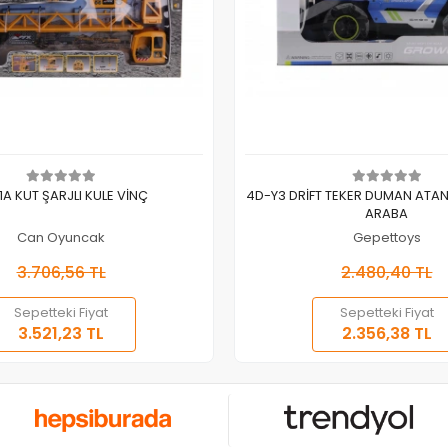
Sepete Ekle
Sepete Ekle
1A KUT ŞARJLI KULE VİNÇ
4D-Y3 DRİFT TEKER DUMAN ATA
ARABA
Can Oyuncak
Gepettoys
3.706,56 TL
2.480,40 TL
Sepetteki Fiyat
Sepetteki Fiyat
3.521,23 TL
2.356,38 TL