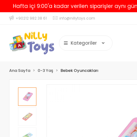
afta içi 9:00'a kadar verilen siparişler aynı gün kar
+90212 982 38 61
info@nillytoys.com
Kategoriler
Ana Sayfa
0-3 Yaş
Bebek Oyuncakları