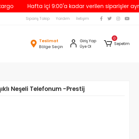
Hafta içi 9:00'a kadar verilen siparişler aynı gü
Sipariş Takip
Yardım
İletişim
0
Teslimat
Giriş Yap
Sepetim
Bölge Seçin
Üye Ol
ıklı Neşeli Telefonum -Prestij