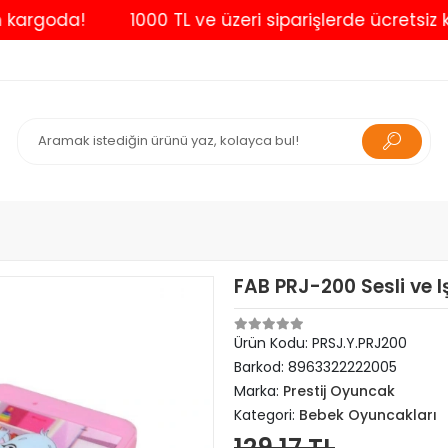
goda!
1000 TL ve üzeri siparişlerde ücretsiz kargo
FAB PRJ-200 Sesli ve Iş
Ürün Kodu:
PRSJ.Y.PRJ200
Barkod:
8963322222005
Marka:
Prestij Oyuncak
Kategori:
Bebek Oyuncakları
129,17 TL