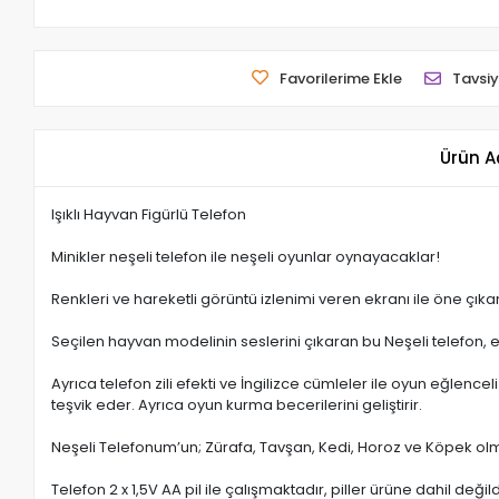
Favorilerime Ekle
Tavsiy
Ürün A
Işıklı Hayvan Figürlü Telefon
Minikler neşeli telefon ile neşeli oyunlar oynayacaklar!
Renkleri ve hareketli görüntü izlenimi veren ekranı ile öne çık
Seçilen hayvan modelinin seslerini çıkaran bu Neşeli telefon, e
Ayrıca telefon zili efekti ve İngilizce cümleler ile oyun eğlence
teşvik eder. Ayrıca oyun kurma becerilerini geliştirir.
Neşeli Telefonum’un; Zürafa, Tavşan, Kedi, Horoz ve Köpek olm
Telefon 2 x 1,5V AA pil ile çalışmaktadır, piller ürüne dahil değild