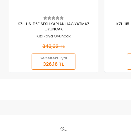
Sepete Ekle
KZL-HS-116E SESLİ KAPLAN HACIYATMAZ
KZL-115
OYUNCAK
Kızılkaya Oyuncak
343,32 TL
Sepetteki Fiyat
326,16 TL