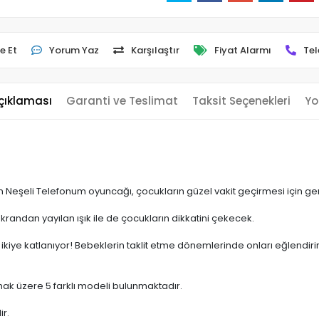
e Et
Yorum Yaz
Karşılaştır
Fiyat Alarmı
Tel
çıklaması
Garanti ve Teslimat
Taksit Seçenekleri
Yo
an Neşeli Telefonum oyuncağı, çocukların güzel vakit geçirmesi için ge
krandan yayılan ışık ile de çocukların dikkatini çekecek.
li ikiye katlanıyor! Bebeklerin taklit etme dönemlerinde onları eğlendiri
ak üzere 5 farklı modeli bulunmaktadır.
ir.