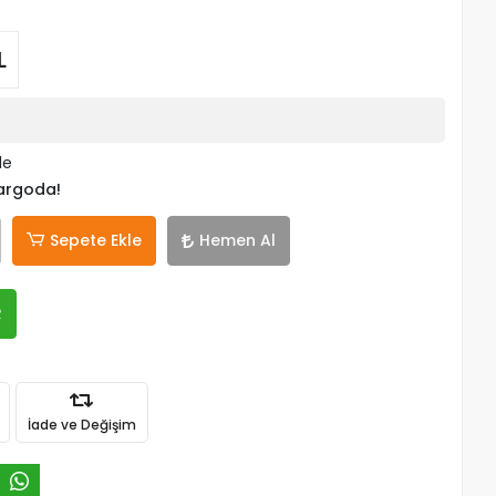
L
le
kargoda!
Sepete Ekle
Hemen Al
R
İade ve Değişim