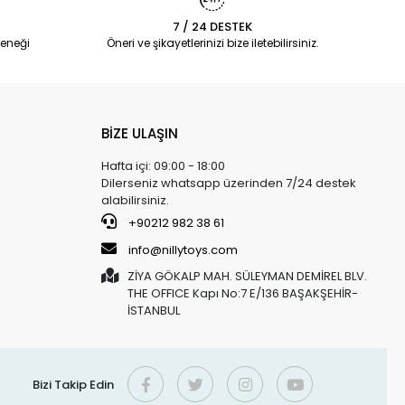
7 / 24 DESTEK
eneği
Öneri ve şikayetlerinizi bize iletebilirsiniz.
BİZE ULAŞIN
Hafta içi: 09:00 - 18:00
Dilerseniz whatsapp üzerinden 7/24 destek
alabilirsiniz.
+90212 982 38 61
info@nillytoys.com
ZİYA GÖKALP MAH. SÜLEYMAN DEMİREL BLV.
THE OFFICE Kapı No:7 E/136 BAŞAKŞEHİR-
İSTANBUL
Bizi Takip Edin