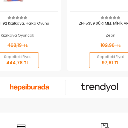
Sepete Ekle
Sepete Ekle
-1192 Kızılkaya, Halka Oyunu
ZN-5359 SÜRTMELİ MİNİK A
Kızılkaya Oyuncak
Zeon
468,19 TL
102,96 TL
Sepetteki Fiyat
Sepetteki Fiyat
444,78 TL
97,81 TL