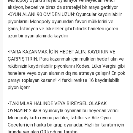
Monopoly oyunu sırayla oynanıyor ve heyecan verici
aksiyon, beceri ve biraz da stratejiyi bir araya getiriyor
•OYUN ALANI 90 CM'DEN UZUN: Oyuncular kaydırılabilir
piyonlarını Monopoly oyunundan favori mülklerini ve
Şans, İstasyon ve İskeleler gibi bilindik haneleri içeren
uzun bir oyun alanında kaydırır
•PARA KAZANMAK İÇİN HEDEF ALIN, KAYDIRIN VE
ÇARPIŞTIRIN: Para kazanmak için mülkleri hedef alın ve
rakibinizin kaydırılabilir piyonlarını Kodes, Lüks Vergisi gibi
hanelere veya oyun alanının dışına atmaya çalışın! En çok
parayı toplayan kazanır! 4 farklı renkte 16 kaydırılabilir
piyon içerir
•TAKIMLAR HÂLİNDE VEYA BİREYSEL OLARAK
OYNAYIN: 2 ila 8 oyuncuyla oynanan bu heyecan verici
Monopoly kutu oyunu partiler, tatiller ve Aile Oyun
Geceleri için harika bir grup oyunudur. Hızlı bir tanıtım için
üründe yer alan QR kodunu taratın