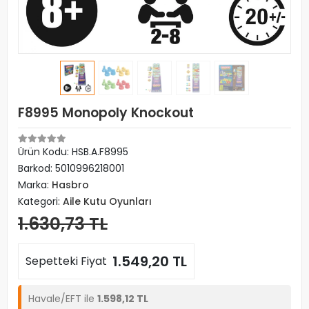
F8995 Monopoly Knockout
Ürün Kodu:
HSB.A.F8995
Barkod:
5010996218001
Marka:
Hasbro
Kategori:
Aile Kutu Oyunları
1.630,73 TL
1.549,20 TL
Sepetteki Fiyat
Havale/EFT ile
1.598,12 TL