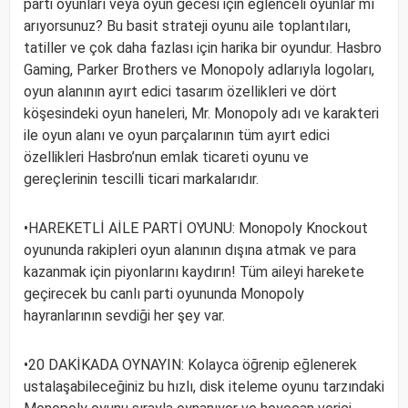
parti oyunları veya oyun gecesi için eğlenceli oyunlar mı
arıyorsunuz? Bu basit strateji oyunu aile toplantıları,
tatiller ve çok daha fazlası için harika bir oyundur. Hasbro
Gaming, Parker Brothers ve Monopoly adlarıyla logoları,
oyun alanının ayırt edici tasarım özellikleri ve dört
köşesindeki oyun haneleri, Mr. Monopoly adı ve karakteri
ile oyun alanı ve oyun parçalarının tüm ayırt edici
özellikleri Hasbro’nun emlak ticareti oyunu ve
gereçlerinin tescilli ticari markalarıdır.
•HAREKETLİ AİLE PARTİ OYUNU: Monopoly Knockout
oyununda rakipleri oyun alanının dışına atmak ve para
kazanmak için piyonlarını kaydırın! Tüm aileyi harekete
geçirecek bu canlı parti oyununda Monopoly
hayranlarının sevdiği her şey var.
•20 DAKİKADA OYNAYIN: Kolayca öğrenip eğlenerek
ustalaşabileceğiniz bu hızlı, disk iteleme oyunu tarzındaki