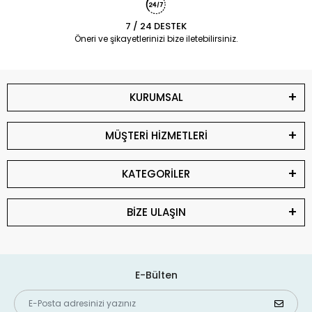
7 / 24 DESTEK
Öneri ve şikayetlerinizi bize iletebilirsiniz.
KURUMSAL
MÜŞTERİ HİZMETLERİ
KATEGORİLER
BİZE ULAŞIN
E-Bülten