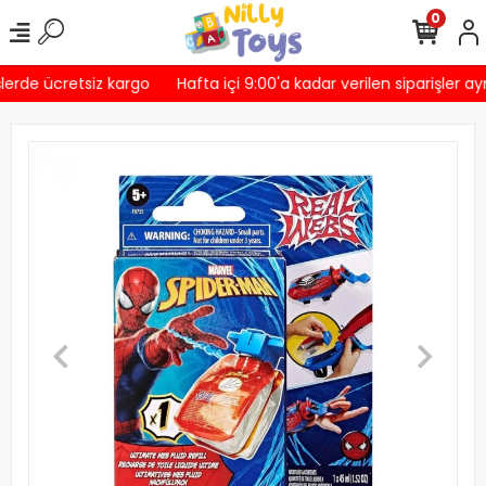
0
lerde ücretsiz kargo
Hafta içi 9:00'a kadar verilen siparişler ay