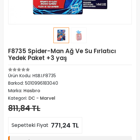
F8735 Spider-Man Ağ Ve Su Fırlatıcı
Yedek Paket +3 yaş
Ürün Kodu:
HSB.I.F8735
Barkod:
5010996183040
Marka:
Hasbro
Kategori:
DC - Marvel
811,84 TL
771,24 TL
Sepetteki Fiyat