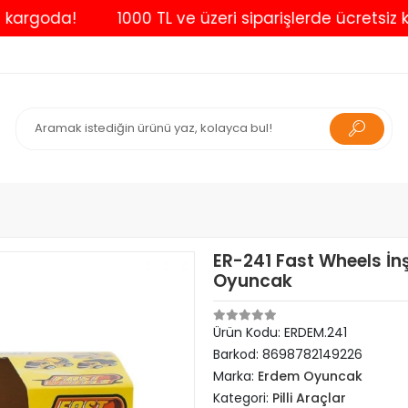
oda!
1000 TL ve üzeri siparişlerde ücretsiz kargo
ER-241 Fast Wheels İn
Oyuncak
Ürün Kodu:
ERDEM.241
Barkod:
8698782149226
Marka:
Erdem Oyuncak
Kategori:
Pilli Araçlar