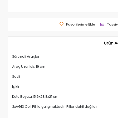
Favorilerime Ekle
Tavsiy
Ürün A
Sürtmeli Araçlar
Araç Uzunluk: 19 cm
Sesli
Işıklı
Kutu Boyutu:15,6x28,8x21 cm
3xAG13 Cell Pil ile çalışmaktadır. Piller dahil değildir.