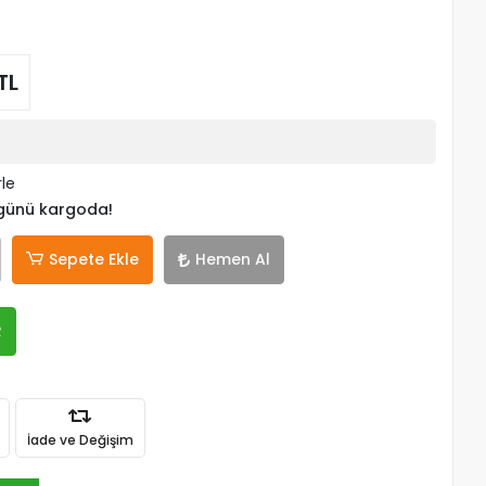
TL
rle
 günü kargoda!
Sepete Ekle
Hemen Al
R
İade ve Değişim