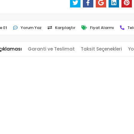
e Et
Yorum Yaz
Karşılaştır
Fiyat Alarmı
Tel
çıklaması
Garanti ve Teslimat
Taksit Seçenekleri
Yo