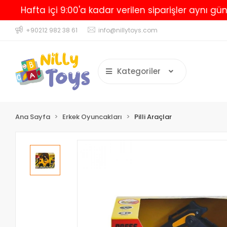
afta içi 9:00'a kadar verilen siparişler aynı gün karg
+90212 982 38 61
info@nillytoys.com
Kategoriler
Ana Sayfa
Erkek Oyuncakları
Pilli Araçlar