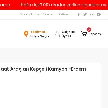
Hafta içi 9:00'a kadar verilen siparişler aynı gü
Sipariş Takip
Yardım
İletişim
0
Teslimat
Giriş Yap
Sepetim
Bölge Seçin
Üye Ol
şaat Araçları Kepçeli Kamyon -Erdem