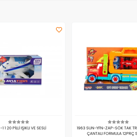
Sepete Ekle
Sepete Ekle
-1 1 20 PİLLİ IŞIKLI VE SESLİ
1963 SUN-YFN-ZAP-SÖK TAK T
ÇANTALI FORMULA 12PRÇ S