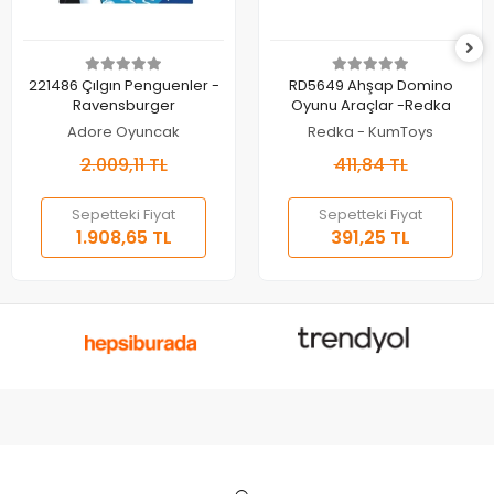
Sepete Ekle
Sepete Ekle
221486 Çılgın Penguenler -
RD5649 Ahşap Domino
Ravensburger
Oyunu Araçlar -Redka
Adore Oyuncak
Redka - KumToys
2.009,11 TL
411,84 TL
Sepetteki Fiyat
Sepetteki Fiyat
1.908,65 TL
391,25 TL