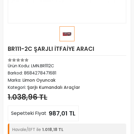
BR111-2C ŞARJLI İTFAİYE ARACI
Ürün Kodu:
LMN.BR1112C
Barkod:
8684278471681
Marka:
Limon Oyuncak
Kategori:
ŞarjIı Kumandalı Araçlar
1.038,96 TL
987,01 TL
Sepetteki Fiyat
Havale/EFT ile
1.018,18 TL