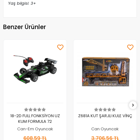
Yaş bilgisi: 3+
Benzer Ürünler
Sepete Ekle
Sepete Ekle
18-2D FULL FONKSİYON UZ
Z681A KUT ŞARJLI KULE VİNÇ
KUM FORMULA 72
Can-Em Oyuncak
Can Oyuncak
608,59 TL
3.706,56 TL