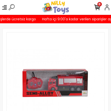
0
şlerde ücretsiz kargo
Hafta içi 9:00'a kadar verilen siparişler a