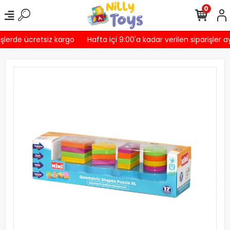
0
şlerde ücretsiz kargo
Hafta içi 9:00'a kadar verilen siparişler a