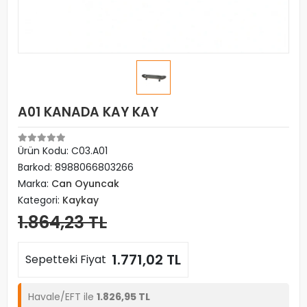
A01 KANADA KAY KAY
Ürün Kodu:
C03.A01
Barkod:
8988066803266
Marka:
Can Oyuncak
Kategori:
Kaykay
1.864,23 TL
1.771,02 TL
Sepetteki Fiyat
Havale/EFT ile
1.826,95 TL