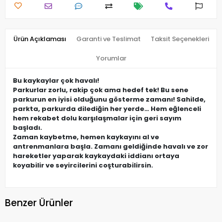
Ürün Açıklaması
Garanti ve Teslimat
Taksit Seçenekleri
Yorumlar
Bu kaykaylar çok havalı!
Parkurlar zorlu, rakip çok ama hedef tek! Bu sene
parkurun en iyisi olduğunu gösterme zamanı! Sahilde,
parkta, parkurda dilediğin her yerde… Hem eğlenceli
hem rekabet dolu karşılaşmalar için geri sayım
başladı.
Zaman kaybetme, hemen kaykayını al ve
antrenmanlara başla. Zamanı geldiğinde havalı ve zor
hareketler yaparak kaykaydaki iddianı ortaya
koyabilir ve seyircilerini coşturabilirsin.
Benzer Ürünler