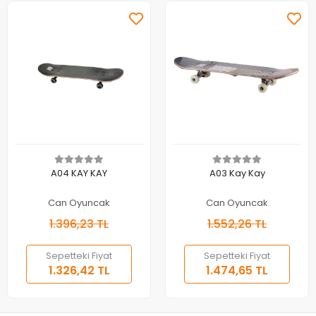
Sepete Ekle
Sepete Ekle
A04 KAY KAY
A03 Kay Kay
Can Oyuncak
Can Oyuncak
1.396,23 TL
1.552,26 TL
Sepetteki Fiyat
Sepetteki Fiyat
1.326,42 TL
1.474,65 TL