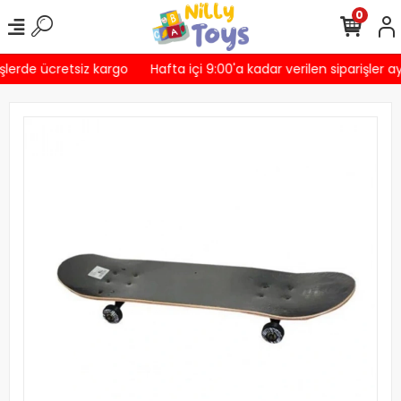
0
şlerde ücretsiz kargo
Hafta içi 9:00'a kadar verilen siparişler a