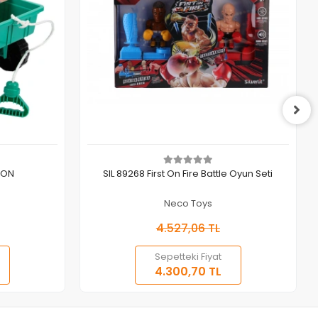
Sepete Ekle
GON
SIL 89268 First On Fire Battle Oyun Seti
Neco Toys
4.527,06 TL
Sepetteki Fiyat
4.300,70 TL