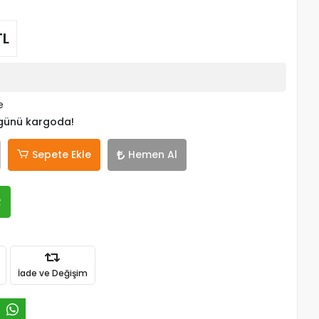
TL
e
 günü kargoda!
Sepete Ekle
Hemen Al
R
İade ve Değişim