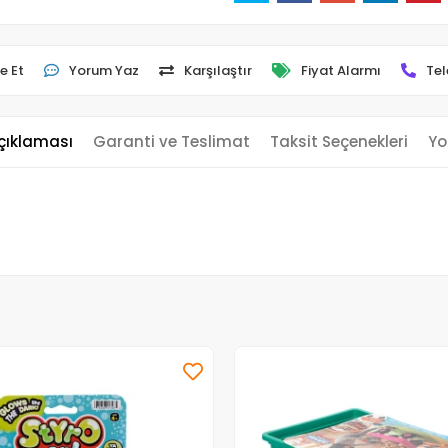
e Et
Yorum Yaz
Karşılaştır
Fiyat Alarmı
Tel
çıklaması
Garanti ve Teslimat
Taksit Seçenekleri
Yo