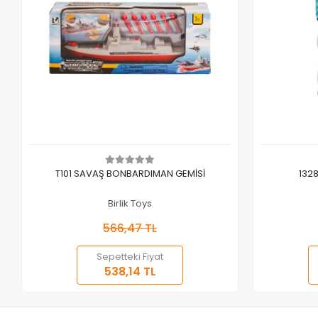
Sepete Ekle
T101 SAVAŞ BONBARDIMAN GEMİSİ
1328
Birlik Toys
566,47 TL
Sepetteki Fiyat
538,14 TL