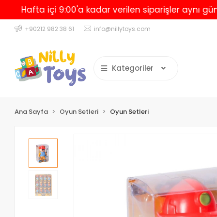
Hafta içi 9:00'a kadar verilen siparişler aynı gün ka
+90212 982 38 61
info@nillytoys.com
Kategoriler
Ana Sayfa
Oyun Setleri
Oyun Setleri