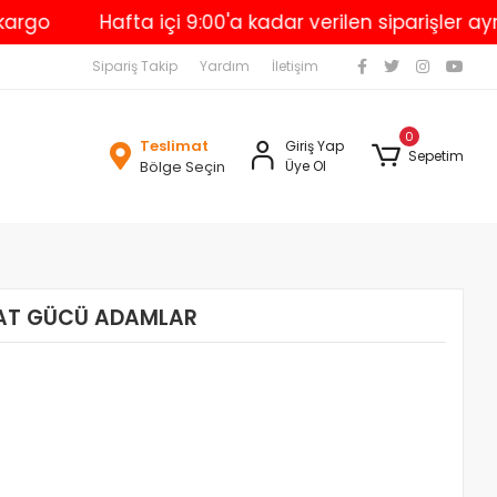
o
Hafta içi 9:00'a kadar verilen siparişler aynı 
Sipariş Takip
Yardım
İletişim
0
Teslimat
Giriş Yap
Sepetim
Bölge Seçin
Üye Ol
AAT GÜCÜ ADAMLAR