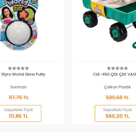
Sepete Ekle
Sepete Ekle
 Styro World Glow Putty
CLK-450 ÇEK ÇEK VA
Sunman
Çalkan Plastik
117,75 TL
589,68 TL
Sepetteki Fiyat
Sepetteki Fiyat
111,86 TL
560,20 TL