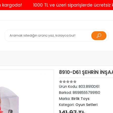
rgoda!
1000 TL ve üzeri siparişlerde ücretsiz karg
8910-D61 ŞEHRİN İNŞ
Ürün Kodu:
B03.8910D61
Barkod:
8698555799160
Marka:
Birlik Toys
Kategori:
Oyun Setleri
141,97 TL