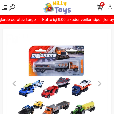
0
lerde ücretsiz kargo
Hafta içi 9:00'a kadar verilen siparişler ay