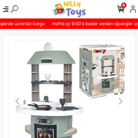
0
şlerde ücretsiz kargo
Hafta içi 9:00'a kadar verilen siparişler a