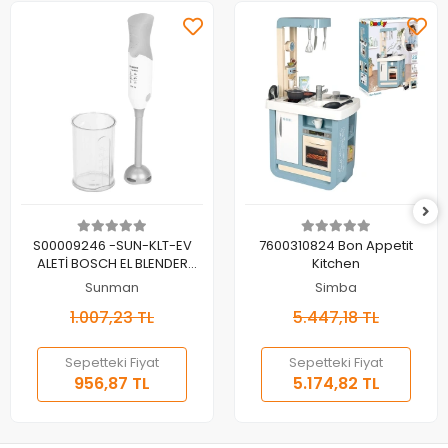
Sepete Ekle
Sepete Ekle
S00009246 -SUN-KLT-EV
7600310824 Bon Appetit
ALETİ BOSCH EL BLENDER
Kitchen
GMŞ.
Sunman
Simba
1.007,23 TL
5.447,18 TL
Sepetteki Fiyat
Sepetteki Fiyat
956,87 TL
5.174,82 TL