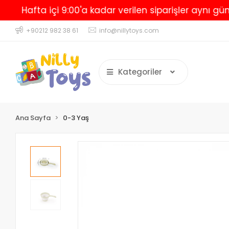
Hafta içi 9:00'a kadar verilen siparişler aynı gün kar
+90212 982 38 61
info@nillytoys.com
Kategoriler
Ana Sayfa
0-3 Yaş