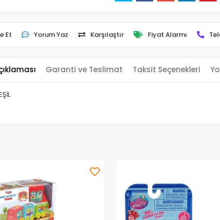
e Et
Yorum Yaz
Karşılaştır
Fiyat Alarmı
Tel
çıklaması
Garanti ve Teslimat
Taksit Seçenekleri
Yo
EŞİL