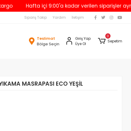
Hafta içi 9:00'a kadar verilen siparişler aynı g
Sipariş Takip
Yardım
İletişim
0
Teslimat
Giriş Yap
Sepetim
Bölge Seçin
Üye Ol
 YIKAMA MASRAPASI ECO YEŞİL