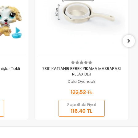
Sepete Ekle
işler Tekli
7361 KATLANIR BEBEK YIKAMA MASRAPASI
RELAX BEJ
Dolu Oyuncak
122,52 TL
Sepetteki Fiyat
116,40 TL