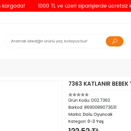
goda!
1000 TL ve üzeri siparişlerde ücretsiz kargo
7363 KATLANIR BEBEK
Ürün Kodu:
D02.7363
Barkod:
8690089073631
Marka:
Dolu Oyuncak
Kategori:
0-3 Yaş
122,52 TL