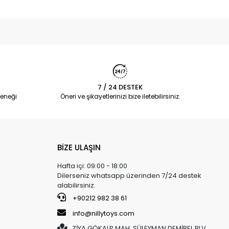
7 / 24 DESTEK
eneği
Öneri ve şikayetlerinizi bize iletebilirsiniz.
BİZE ULAŞIN
Hafta içi: 09:00 - 18:00
Dilerseniz whatsapp üzerinden 7/24 destek
alabilirsiniz.
+90212 982 38 61
info@nillytoys.com
ZİYA GÖKALP MAH. SÜLEYMAN DEMİREL BLV.