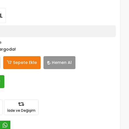
L
e
kargoda!
Sepete Ekle
Hemen Al
R
İade ve Değişim