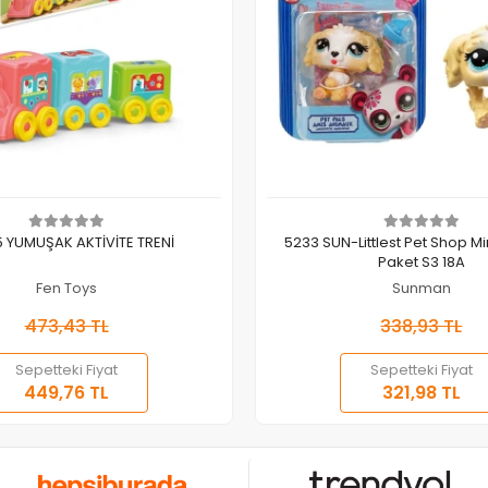
Sepete Ekle
Sepete Ekle
 YUMUŞAK AKTİVİTE TRENİ
5233 SUN-Littlest Pet Shop Min
Paket S3 18A
Fen Toys
Sunman
473,43 TL
338,93 TL
Sepetteki Fiyat
Sepetteki Fiyat
449,76 TL
321,98 TL