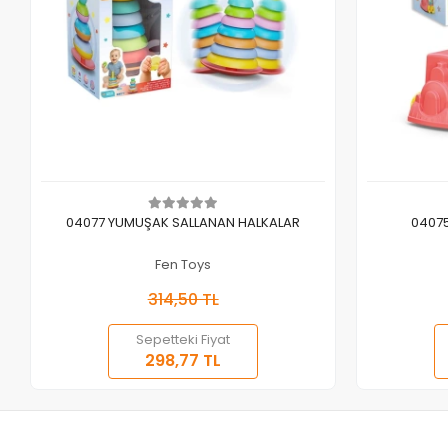
Sepete Ekle
04077 YUMUŞAK SALLANAN HALKALAR
04075
Fen Toys
314,50 TL
Sepetteki Fiyat
298,77 TL