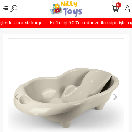
0
şlerde ücretsiz kargo
Hafta içi 9:00'a kadar verilen siparişler a