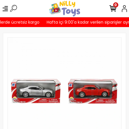
0
lerde ücretsiz kargo
Hafta içi 9:00'a kadar verilen siparişler ay