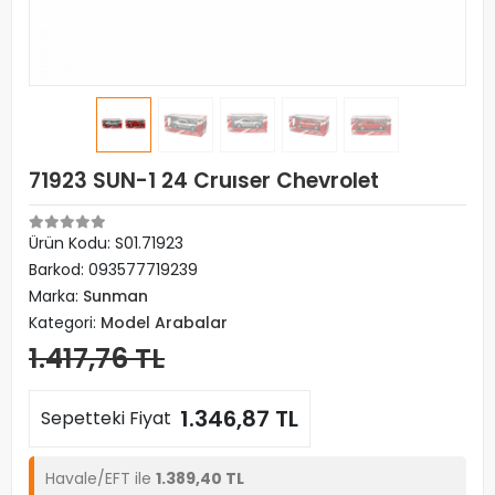
71923 SUN-1 24 Cruıser Chevrolet
Ürün Kodu:
S01.71923
Barkod:
093577719239
Marka:
Sunman
Kategori:
Model Arabalar
1.417,76 TL
1.346,87 TL
Sepetteki Fiyat
Havale/EFT ile
1.389,40 TL