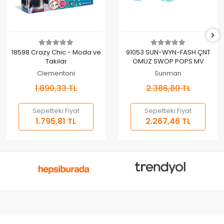
Sepete Ekle
Sepete Ekle
18598 Crazy Chic - Moda ve
91053 SUN-WYN-FASH ÇNT
Takılar
OMUZ SWOP POPS MV
Clementoni
Sunman
1.890,33 TL
2.386,80 TL
Sepetteki Fiyat
Sepetteki Fiyat
1.795,81 TL
2.267,46 TL