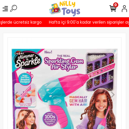
0
şlerde ücretsiz kargo
Hafta içi 9:00'a kadar verilen siparişler a