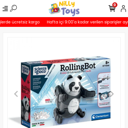
0
lerde ücretsiz kargo
Hafta içi 9:00'a kadar verilen siparişler ay