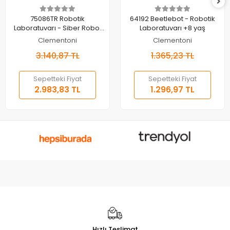
Sepete Ekle
Sepete Ekle
75086TR Robotik
64192 Beetlebot - Robotik
Laboratuvarı - Siber Robot
Laboratuvarı +8 yaş
Kol +8 yaş
Clementoni
Clementoni
3.140,87 TL
1.365,23 TL
Sepetteki Fiyat
Sepetteki Fiyat
2.983,83 TL
1.296,97 TL
Hızlı Teslimat