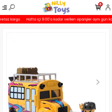
0
etsiz kargo
Hafta içi 9:00'a kadar verilen siparişler aynı gün ka