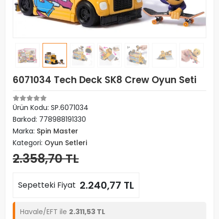
6071034 Tech Deck SK8 Crew Oyun Seti
Ürün Kodu:
SP.6071034
Barkod:
778988191330
Marka:
Spin Master
Kategori:
Oyun Setleri
2.358,70 TL
2.240,77 TL
Sepetteki Fiyat
Havale/EFT ile
2.311,53 TL