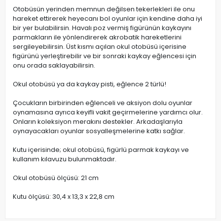
Otobüsün yerinden memnun değilsen tekerlekleri ile onu
hareket ettirerek heyecanı bol oyunlar için kendine daha iyi
bir yer bulabilirsin. Havalı poz vermiş figürünün kaykayını
parmakların ile yönlendirerek akrobatik hareketlerini
sergileyebilirsin. Üst kısmı açılan okul otobüsü içerisine
figürünü yerleştirebilir ve bir sonraki kaykay eğlencesi için
onu orada saklayabilirsin.
Okul otobüsü ya da kaykay pisti, eğlence 2 türlü!
Çocukların birbirinden eğlenceli ve aksiyon dolu oyunlar
oynamasına ayrıca keyifli vakit geçirmelerine yardımcı olur.
Onların koleksiyon merakını destekler. Arkadaşlarıyla
oynayacakları oyunlar sosyalleşmelerine katkı sağlar.
Kutu içerisinde; okul otobüsü, figürlü parmak kaykayı ve
kullanım kılavuzu bulunmaktadır.
Okul otobüsü ölçüsü: 21 cm
Kutu ölçüsü: 30,4 x 13,3 x 22,8 cm