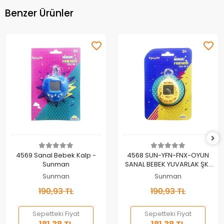
Benzer Ürünler
Sepete Ekle
Sepete Ekle
4569 Sanal Bebek Kalp -
4568 SUN-YFN-FNX-OYUN
Sunman
SANAL BEBEK YUVARLAK ŞKL
KRTL 4A
Sunman
Sunman
190,93 TL
190,93 TL
Sepetteki Fiyat
Sepetteki Fiyat