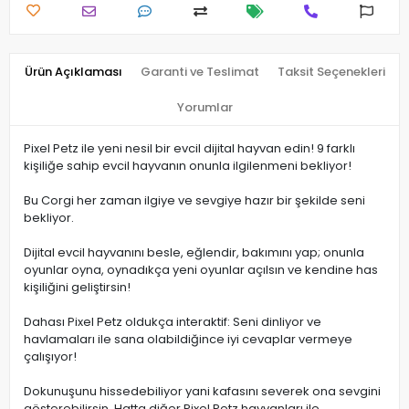
Ürün Açıklaması
Garanti ve Teslimat
Taksit Seçenekleri
Yorumlar
Pixel Petz ile yeni nesil bir evcil dijital hayvan edin! 9 farklı
kişiliğe sahip evcil hayvanın onunla ilgilenmeni bekliyor!
Bu Corgi her zaman ilgiye ve sevgiye hazır bir şekilde seni
bekliyor.
Dijital evcil hayvanını besle, eğlendir, bakımını yap; onunla
oyunlar oyna, oynadıkça yeni oyunlar açılsın ve kendine has
kişiliğini geliştirsin!
Dahası Pixel Petz oldukça interaktif: Seni dinliyor ve
havlamaları ile sana olabildiğince iyi cevaplar vermeye
çalışıyor!
Dokunuşunu hissedebiliyor yani kafasını severek ona sevgini
gösterebilirsin. Hatta diğer Pixel Petz hayvanları ile