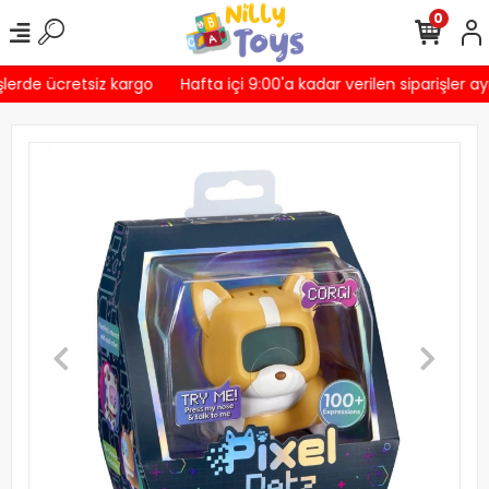
0
lerde ücretsiz kargo
Hafta içi 9:00'a kadar verilen siparişler a