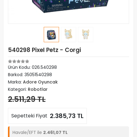
540298 Pixel Petz - Corgi
Ürün Kodu:
026.540298
Barkod:
35051540298
Marka:
Adore Oyuncak
Kategori:
Robotlar
2.511,29 TL
2.385,73 TL
Sepetteki Fiyat
Havale/EFT ile
2.461,07 TL