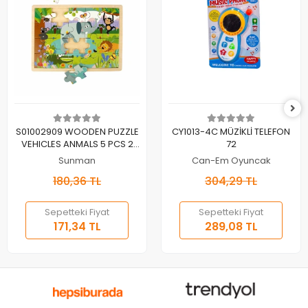
Sepete Ekle
Sepete Ekle
S01002909 WOODEN PUZZLE
CY1013-4C MÜZİKLİ TELEFON
VEHICLES ANMALS 5 PCS 2
72
AST
Sunman
Can-Em Oyuncak
180,36 TL
304,29 TL
Sepetteki Fiyat
Sepetteki Fiyat
171,34 TL
289,08 TL