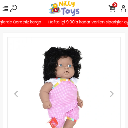
0
şlerde ücretsiz kargo
Hafta içi 9:00'a kadar verilen siparişler a