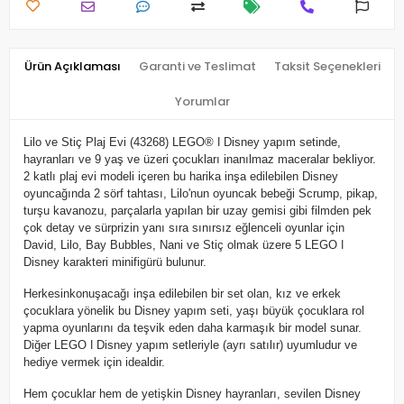
Ürün Açıklaması
Garanti ve Teslimat
Taksit Seçenekleri
Yorumlar
Lilo ve Stiç Plaj Evi (43268) LEGO® ǀ Disney yapım setinde,
hayranları ve 9 yaş ve üzeri çocukları inanılmaz maceralar bekliyor.
2 katlı plaj evi modeli içeren bu harika inşa edilebilen Disney
oyuncağında 2 sörf tahtası, Lilo'nun oyuncak bebeği Scrump, pikap,
turşu kavanozu, parçalarla yapılan bir uzay gemisi gibi filmden pek
çok detay ve sürprizin yanı sıra sınırsız eğlenceli oyunlar için
David, Lilo, Bay Bubbles, Nani ve Stiç olmak üzere 5 LEGO ǀ
Disney karakteri minifigürü bulunur.
Herkesinkonuşacağı inşa edilebilen bir set olan, kız ve erkek
çocuklara yönelik bu Disney yapım seti, yaşı büyük çocuklara rol
yapma oyunlarını da teşvik eden daha karmaşık bir model sunar.
Diğer LEGO ǀ Disney yapım setleriyle (ayrı satılır) uyumludur ve
hediye vermek için idealdir.
Hem çocuklar hem de yetişkin Disney hayranları, sevilen Disney