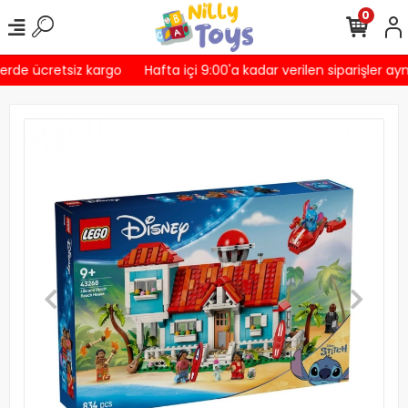
0
erde ücretsiz kargo
Hafta içi 9:00'a kadar verilen siparişler ayn