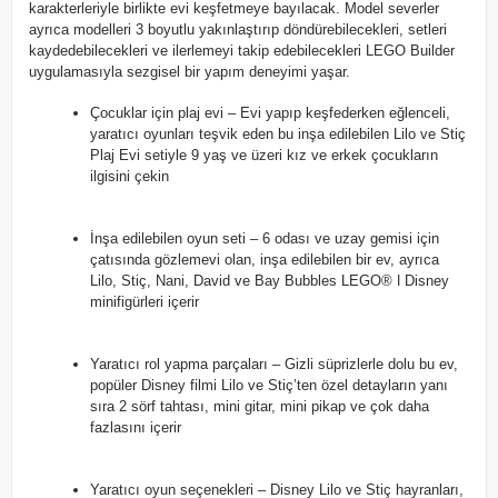
karakterleriyle birlikte evi keşfetmeye bayılacak. Model severler
ayrıca modelleri 3 boyutlu yakınlaştırıp döndürebilecekleri, setleri
kaydedebilecekleri ve ilerlemeyi takip edebilecekleri LEGO Builder
uygulamasıyla sezgisel bir yapım deneyimi yaşar.
Çocuklar için plaj evi – Evi yapıp keşfederken eğlenceli,
yaratıcı oyunları teşvik eden bu inşa edilebilen Lilo ve Stiç
Plaj Evi setiyle 9 yaş ve üzeri kız ve erkek çocukların
ilgisini çekin
İnşa edilebilen oyun seti – 6 odası ve uzay gemisi için
çatısında gözlemevi olan, inşa edilebilen bir ev, ayrıca
Lilo, Stiç, Nani, David ve Bay Bubbles LEGO® ǀ Disney
minifigürleri içerir
Yaratıcı rol yapma parçaları – Gizli süprizlerle dolu bu ev,
popüler Disney filmi Lilo ve Stiç’ten özel detayların yanı
sıra 2 sörf tahtası, mini gitar, mini pikap ve çok daha
fazlasını içerir
Yaratıcı oyun seçenekleri – Disney Lilo ve Stiç hayranları,