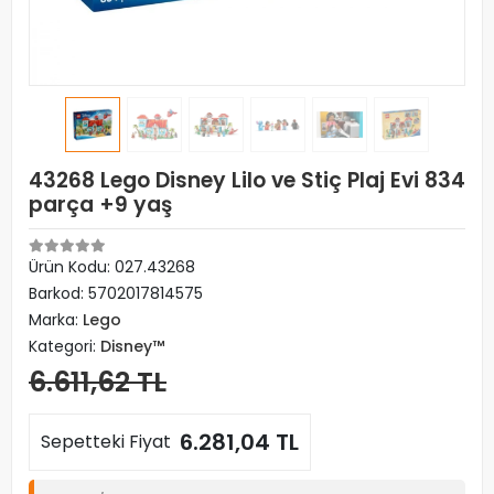
43268 Lego Disney Lilo ve Stiç Plaj Evi 834
parça +9 yaş
Ürün Kodu:
027.43268
Barkod:
5702017814575
Marka:
Lego
Kategori:
Disney™
6.611,62 TL
6.281,04 TL
Sepetteki Fiyat