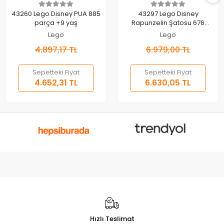
Sepete Ekle
Sepete Ekle
43260 Lego Disney PUA 885
43297 Lego Disney
parça +9 yaş
Rapunzelin Şatosu 676
parça +6 yaş
Lego
Lego
4.897,17 TL
6.979,00 TL
Sepetteki Fiyat
Sepetteki Fiyat
4.652,31 TL
6.630,05 TL
Hızlı Teslimat