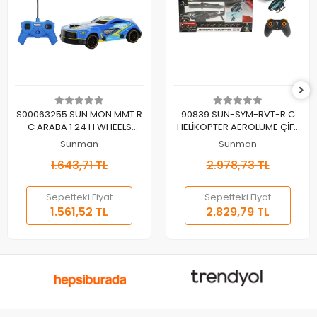
Sepete Ekle
Sepete Ekle
S00063255 SUN MON MMT R
90839 SUN-SYM-RVT-R C
C ARABA 1 24 H WHEELS
HELİKOPTER AEROLUME ÇİFT
URBAN AGENT DRIFT ROD F F
PERV IŞIKLI 3 7V USB
Sunman
Sunman
IŞIKLI
1.643,71 TL
2.978,73 TL
Sepetteki Fiyat
Sepetteki Fiyat
1.561,52 TL
2.829,79 TL