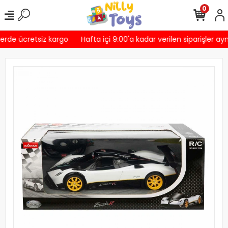
0
erde ücretsiz kargo
Hafta içi 9:00'a kadar verilen siparişler ayn