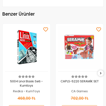
Benzer Ürünler
Sepete Ekle
Sepete Ekle
5004 Linol Baskı Seti -
CAPLS-5220 SERAMİK SET
Kumtoys
Redka - KumToys
CA Games
468,00 TL
702,00 TL