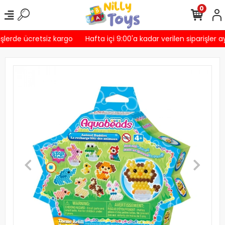
0
şlerde ücretsiz kargo
Hafta içi 9:00'a kadar verilen siparişler a