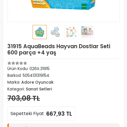
31915 AquaBeads Hayvan Dostlar Seti
600 parça +4 yaş
Ürün Kodu:
026X.31915
Barkod:
5054131319154
Marka:
Adore Oyuncak
Kategori:
Sanat Setleri
703,08 TL
667,93 TL
Sepetteki Fiyat