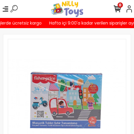
0
lerde ücretsiz kargo
Hafta içi 9:00'a kadar verilen siparişler ay