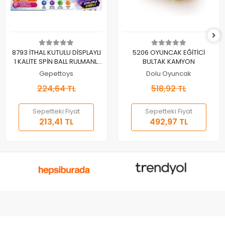
Sepete Ekle
Sepete Ekle
8793 İTHAL KUTULU DİSPLAYLI
5206 OYUNCAK EĞİTİCİ
1 KALİTE SPİN BALL RULMANLI
BULTAK KAMYON
LASTİKSİZ 30+SN
Gepettoys
Dolu Oyuncak
DÖNÜŞ(Belirtilen fiyat, tekli
224,64 TL
518,92 TL
satış için adet fiyatıdır.)
Sepetteki Fiyat
Sepetteki Fiyat
213,41 TL
492,97 TL