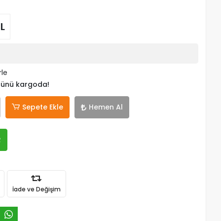
TL
rle
 günü kargoda!
Sepete Ekle
Hemen Al
R
İade ve Değişim