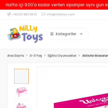
 içi 9:00'a kadar verilen siparişler aynı gün kargoda
+90212 982 38 61
info@nillytoys.com
Kategoriler
Ana Sayfa
0-3 Yaş
Eğitici Oyuncaklar
Aktivite Masalar