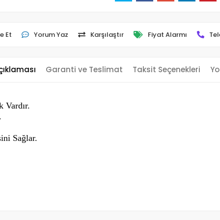
e Et
Yorum Yaz
Karşılaştır
Fiyat Alarmı
Tel
çıklaması
Garanti ve Teslimat
Taksit Seçenekleri
Yo
 Vardır.
.
ini Sağlar.