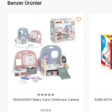
Benzer Ürünler
Sepete Ekle
7600240307 Baby Care Childcare Centre
5298 AKTI
Simba