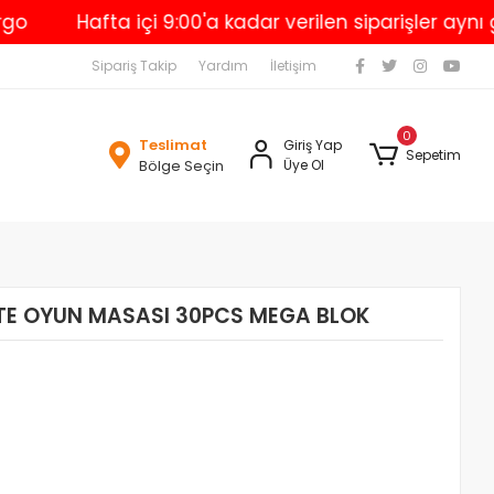
Hafta içi 9:00'a kadar verilen siparişler aynı gün ka
Sipariş Takip
Yardım
İletişim
0
Teslimat
Giriş Yap
Sepetim
Bölge Seçin
Üye Ol
TE OYUN MASASI 30PCS MEGA BLOK