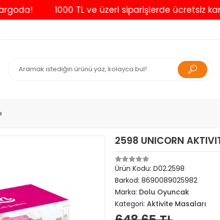
!
1000 TL ve üzeri siparişlerde ücretsiz kargo
ı
2598 UNICORN AKTIVI
Ürün Kodu:
D02.2598
Barkod:
8690089025982
Marka:
Dolu Oyuncak
Kategori:
Aktivite Masaları
648,65 TL