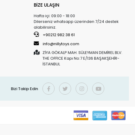
BİZE ULAŞIN
Hafta içi: 09:00 - 18:00
Dilerseniz whatsapp üzerinden 7/24 destek
alabilirsiniz.
+90212 982 38 61
info@nillytoys.com
ZİYA GÖKALP MAH. SÜLEYMAN DEMİREL BLV.
THE OFFICE Kapı No:7 E/136 BAŞAKŞEHİR-
İSTANBUL
Bizi Takip Edin