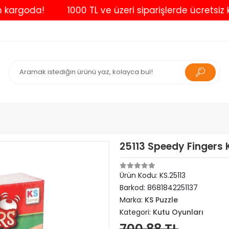
goda!
1000 TL ve üzeri siparişlerde ücretsiz kargo
25113 Speedy Fingers
Ürün Kodu:
KS.25113
Barkod:
8681842251137
Marka:
KS Puzzle
Kategori:
Kutu Oyunları
700,88 TL