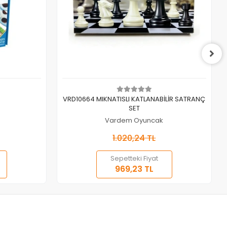
Sepete Ekle
VRD10664 MIKNATISLI KATLANABİLİR SATRANÇ
SET
Vardem Oyuncak
1.020,24 TL
Sepetteki Fiyat
969,23 TL