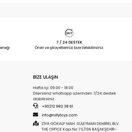
7 / 24 DESTEK
eneği
Öneri ve şikayetlerinizi bize iletebilirsiniz.
BİZE ULAŞIN
Hafta içi: 09:00 - 18:00
Dilerseniz whatsapp üzerinden 7/24 destek
alabilirsiniz.
+90212 982 38 61
info@nillytoys.com
ZİYA GÖKALP MAH. SÜLEYMAN DEMİREL BLV.
THE OFFICE Kapı No:7 E/136 BAŞAKŞEHİR-