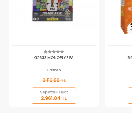
Sepete Ekle
G2633 MONOPLY FİFA
5
Hasbro
3.116,88 TL
Sepetteki Fiyat
2.961,04 TL