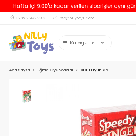
Hafta içi 9:00'a kadar verilen siparişler aynı gün kar
+90212 982 38 61
info@nillytoys.com
Kategoriler
Ana Sayfa
Eğitici Oyuncaklar
Kutu Oyunları