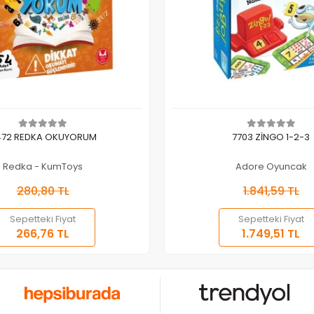
Sepete Ekle
Sepete Ekle
472 REDKA OKUYORUM
7703 ZİNGO 1-2-3
Redka - KumToys
Adore Oyuncak
280,80 TL
1.841,59 TL
Sepetteki Fiyat
Sepetteki Fiyat
266,76 TL
1.749,51 TL