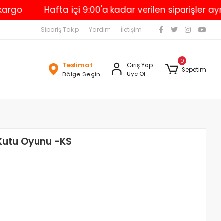
Hafta içi 9:00'a kadar verilen siparişler aynı gü
Sipariş Takip
Yardım
İletişim
0
Teslimat
Giriş Yap
Sepetim
Bölge Seçin
Üye Ol
 Kutu Oyunu -KS