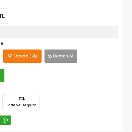
TL
le
Sepete Ekle
Hemen Al
R
İade ve Değişim