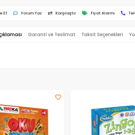
e Et
Yorum Yaz
Karşılaştır
Fiyat Alarmı
Tel
çıklaması
Garanti ve Teslimat
Taksit Seçenekleri
Yo