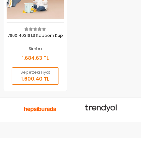
Sepete Ekle
7600140316 LS Kaboom Küp
Simba
1.684,63 TL
Sepetteki Fiyat
1.600,40 TL