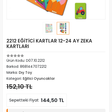
2212 EĞİTİCİ KARTLAR 12-24 AY ZEKA
KARTLARI
Ürün Kodu:
D07.10.2212
Barkod:
8681447072212
Marka:
Dıy Toy
Kategori:
Eğitici Oyuncaklar
152,10 TL
144,50 TL
Sepetteki Fiyat