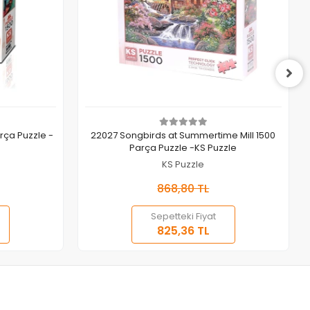
Sepete Ekle
rça Puzzle -
22027 Songbirds at Summertime Mill 1500
Parça Puzzle -KS Puzzle
KS Puzzle
868,80 TL
Sepetteki Fiyat
825,36 TL