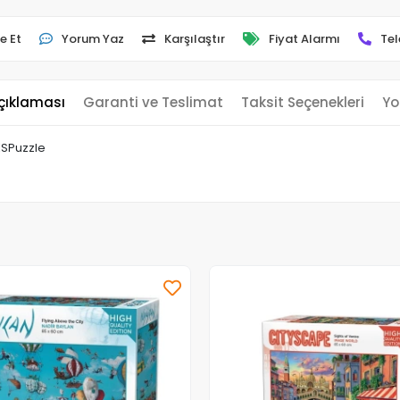
e Et
Yorum Yaz
Karşılaştır
Fiyat Alarmı
Tel
çıklaması
Garanti ve Teslimat
Taksit Seçenekleri
Yo
KSPuzzle