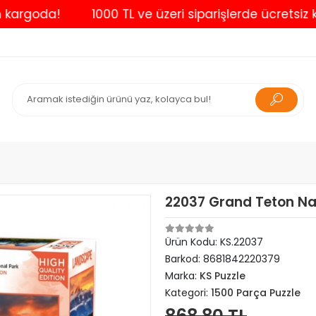
oda!
1000 TL ve üzeri siparişlerde ücretsiz kargo
22037 Grand Teton Nat
Ürün Kodu:
KS.22037
Barkod:
8681842220379
Marka:
KS Puzzle
Kategori:
1500 Parça Puzzle
868,80 TL