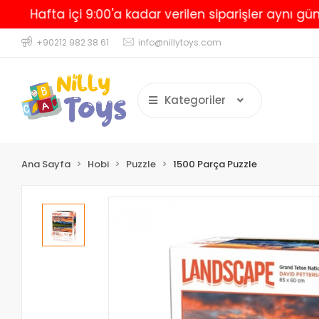
afta içi 9:00'a kadar verilen siparişler aynı gün karg
+90212 982 38 61
info@nillytoys.com
Kategoriler
Ana Sayfa
Hobi
Puzzle
1500 Parça Puzzle