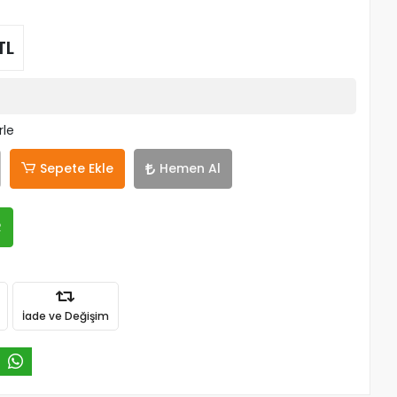
TL
rle
Sepete Ekle
Hemen Al
R
İade ve Değişim