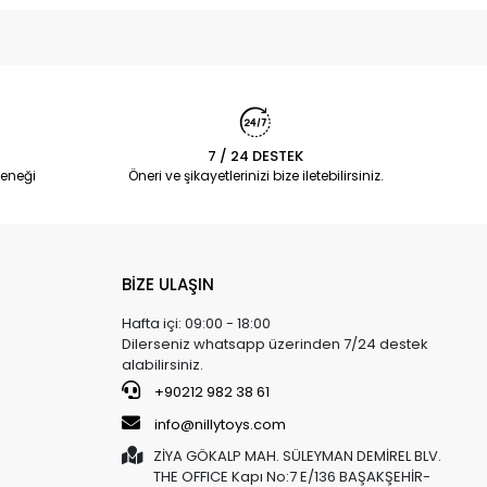
7 / 24 DESTEK
eneği
Öneri ve şikayetlerinizi bize iletebilirsiniz.
BİZE ULAŞIN
Hafta içi: 09:00 - 18:00
Dilerseniz whatsapp üzerinden 7/24 destek
alabilirsiniz.
+90212 982 38 61
info@nillytoys.com
ZİYA GÖKALP MAH. SÜLEYMAN DEMİREL BLV.
THE OFFICE Kapı No:7 E/136 BAŞAKŞEHİR-