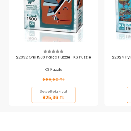
Sepete Ekle
22032 Gris 1500 Parça Puzzle -KS Puzzle
22024 Fly
KS Puzzle
868,80 TL
Sepetteki Fiyat
825,36 TL