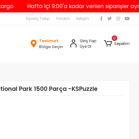
Hafta içi 9:00'a kadar verilen siparişler aynı gü
Sipariş Takip
Yardım
İletişim
0
Teslimat
Giriş Yap
Sepetim
Bölge Seçin
Üye Ol
ional Park 1500 Parça -KSPuzzle