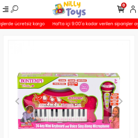
0
şlerde ücretsiz kargo
Hafta içi 9:00'a kadar verilen siparişler a