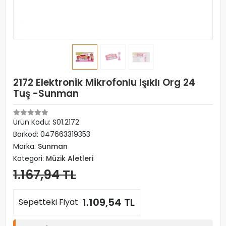
2172 Elektronik Mikrofonlu Işıklı Org 24
Tuş -Sunman
Ürün Kodu:
S01.2172
Barkod:
047663319353
Marka:
Sunman
Kategori:
Müzik Aletleri
1.167,94 TL
1.109,54 TL
Sepetteki Fiyat