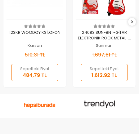
Sepete Ekle
Sepete Ekle
123KR WOODOY KSİLOFON
24083 SUN-BNT-GİTAR
ELEKTRONİK ROCK METAL-2
TELLİİ TUŞLU BO
Karsan
Sunman
510,31 TL
1.697,81 TL
Sepetteki Fiyat
Sepetteki Fiyat
484,79 TL
1.612,92 TL