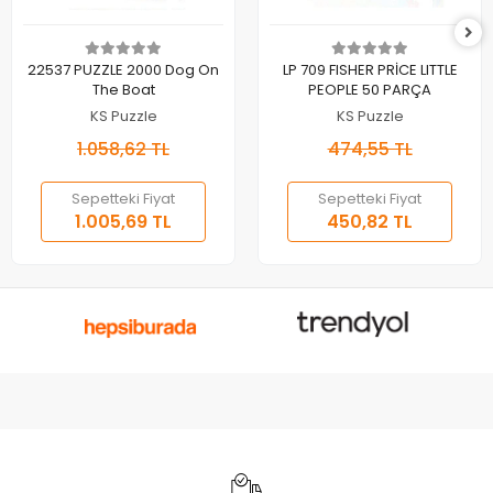
Sepete Ekle
Sepete Ekle
22537 PUZZLE 2000 Dog On
LP 709 FISHER PRİCE LITTLE
The Boat
PEOPLE 50 PARÇA
KS Puzzle
KS Puzzle
1.058,62 TL
474,55 TL
Sepetteki Fiyat
Sepetteki Fiyat
1.005,69 TL
450,82 TL