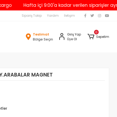
Hafta içi 9:00'a kadar verilen siparişler aynı g
Sipariş Takip
Yardım
İletişim
0
Teslimat
Giriş Yap
Sepetim
Bölge Seçin
Üye Ol
Y.ARABALAR MAGNET
etler