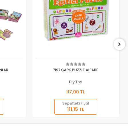
Sepete Ekle
ANLAR
7197 ÇARK PUZZLE ALFABE
Dıy Toy
117,00 TL
Sepetteki Fiyat
111,15 TL