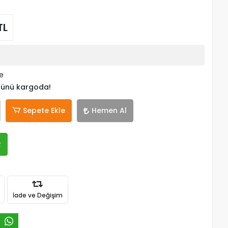
TL
le
 günü kargoda!
Sepete Ekle
Hemen Al
R
İade ve Değişim