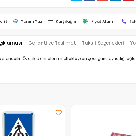
e Et
Yorum Yaz
Karşılaştır
Fiyat Alarmı
Tel
çıklaması
Garanti ve Teslimat
Taksit Seçenekleri
Yo
e oynanabilir. Özellikle annelerin mutfaktayken çocuğunu oynattığı eğl