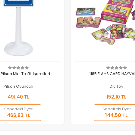
Sepete Ekle
Sepete Ekle
Pilsan Mini Trafik İşaretleri
1185 FLAHS CARD HAYV
Pilsan Oyuncak
Dıy Toy
491,40 TL
152,10 TL
Sepetteki Fiyat
Sepetteki Fiyat
466,83 TL
144,50 TL