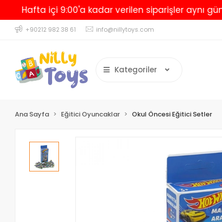
Hafta içi 9:00'a kadar verilen siparişler aynı gün kar
+90212 982 38 61
info@nillytoys.com
Kategoriler
Ana Sayfa
Eğitici Oyuncaklar
Okul Öncesi Eğitici Setler