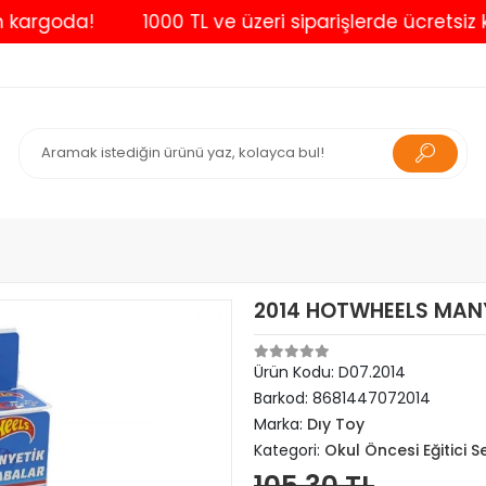
goda!
1000 TL ve üzeri siparişlerde ücretsiz kargo
2014 HOTWHEELS MAN
Ürün Kodu:
D07.2014
Barkod:
8681447072014
Marka:
Dıy Toy
Kategori:
Okul Öncesi Eğitici S
105,30 TL