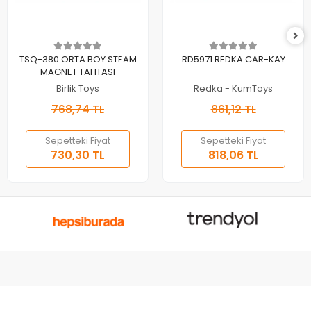
Sepete Ekle
Sepete Ekle
TSQ-380 ORTA BOY STEAM
RD5971 REDKA CAR-KAY
MAGNET TAHTASI
Birlik Toys
Redka - KumToys
768,74 TL
861,12 TL
Sepetteki Fiyat
Sepetteki Fiyat
730,30 TL
818,06 TL