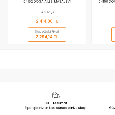
Sepete Ekle
04152 DOĞA AİLESİ MASAL EVİ
04150 DOĞ
Fen Toys
2.414,88 TL
Sepetteki Fiyat
2.294,14 TL
Hızlı Teslimat
Siparişleriniz en kısa sürede elinize ulaşır.
Güv