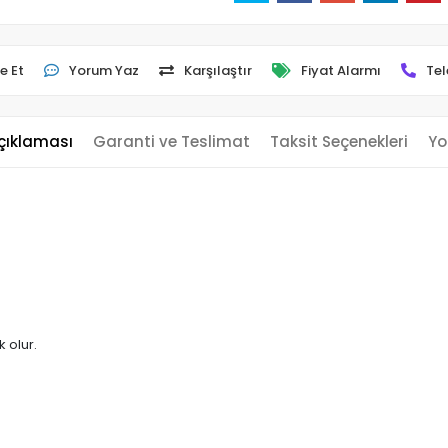
e Et
Yorum Yaz
Karşılaştır
Fiyat Alarmı
Tel
çıklaması
Garanti ve Teslimat
Taksit Seçenekleri
Yo
 olur.