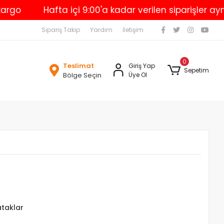
Hafta içi 9:00'a kadar verilen siparişler aynı gü
Sipariş Takip
Yardım
İletişim
0
Teslimat
Giriş Yap
Sepetim
Bölge Seçin
Üye Ol
ataklar