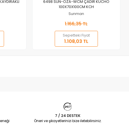
Sepete Ekle
KAYDIRAKLI
6498 SUN-OZA-WCM ÇADIR KUCHO
100X70X100CM KCH
Sunman
1.166,35 TL
Sepetteki Fiyat
1.108,03 TL
7 / 24 DESTEK
eneği
Öneri ve şikayetlerinizi bize iletebilirsiniz.