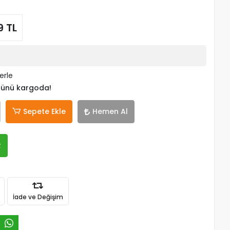
9 TL
erle
 günü kargoda!
Sepete Ekle
Hemen Al
R
İade ve Değişim