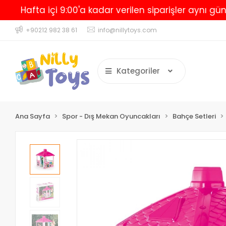
afta içi 9:00'a kadar verilen siparişler aynı gün karg
+90212 982 38 61
info@nillytoys.com
Kategoriler
Ana Sayfa
Spor - Dış Mekan Oyuncakları
Bahçe Setleri