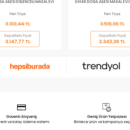
Sepete Ekle
Sepete Ekle
A AİLESİ EĞLENCELİ MASAL EVİ
04149 DOĞA AİLESİ MASAL EVİ 
Fen Toys
Fen Toys
3.313,44 TL
3.519,36 TL
Sepetteki Fiyat
Sepetteki Fiyat
3.147,77 TL
3.343,39 TL
Güvenli Alışveriş
Geniş Ürün Yelpazesi
enli ve kolay ödeme sistemi
Binlerce ürün ve kampanya seç