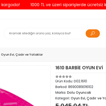
oda!
1000 TL ve üzeri siparişlerde ücretsiz kargo
Oyun Evi, Çadır ve Yataklar
1610 BARBİE OYUN EVİ
Ürün Kodu:
D02.1610
Barkod:
8690089016102
Marka:
Dolu Oyuncak
Kategori:
Oyun Evi, Çadır ve Y
5.045,04 TL