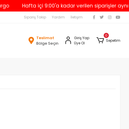
Hafta içi 9:00'a kadar verilen siparişler aynı gü
Sipariş Takip
Yardım
İletişim
0
Teslimat
Giriş Yap
Sepetim
Bölge Seçin
Üye Ol