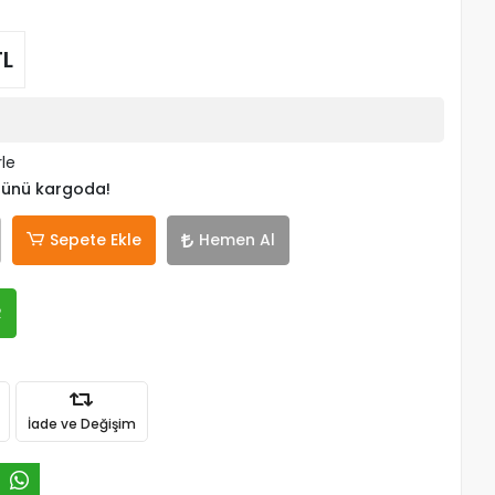
TL
rle
 günü kargoda!
Sepete Ekle
Hemen Al
R
İade ve Değişim