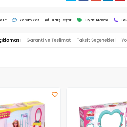
e Et
Yorum Yaz
Karşılaştır
Fiyat Alarmı
Tel
çıklaması
Garanti ve Teslimat
Taksit Seçenekleri
Yo