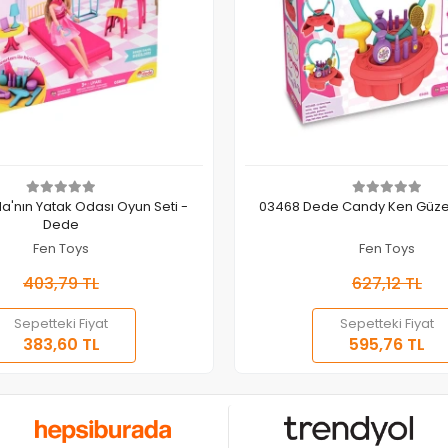
Sepete Ekle
Sepete Ekle
a'nın Yatak Odası Oyun Seti -
03468 Dede Candy Ken Güzel
Dede
Fen Toys
Fen Toys
403,79 TL
627,12 TL
Sepetteki Fiyat
Sepetteki Fiyat
383,60 TL
595,76 TL