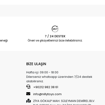
7 / 24 DESTEK
eneği
Öneri ve şikayetlerinizi bize iletebilirsiniz.
BİZE ULAŞIN
Hafta içi: 09:00 - 18:00
Dilerseniz whatsapp üzerinden 7/24 destek
alabilirsiniz.
+90212 982 38 61
info@nillytoys.com
ZİYA GÖKALP MAH. SÜLEYMAN DEMİREL BLV.