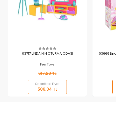
Sepete Ekle
03717 LİNDA NIN OTURMA ODASI
03669 Lind
Fen Toys
617,20 TL
Sepetteki Fiyat
586,34 TL