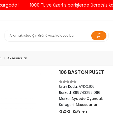
goda!
1000 TL ve üzeri siparişlerde ücretsiz kargo
i
Aksesuarlar
106 BASTON PUSET
Ürün Kodu:
AYDD.106
Barkod:
8697432951066
Marka:
Aydede Oyuncak
Kategori:
Aksesuarlar
368,60 TL