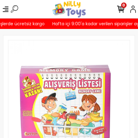
0
şlerde ücretsiz kargo
Hafta içi 9:00'a kadar verilen siparişler a