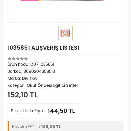
1035851 ALIŞVERİŞ LİSTESİ
Ürün Kodu:
D07.1035851
Barkod:
8690204358513
Marka:
Dıy Toy
Kategori:
Okul Öncesi Eğitici Setler
152,10 TL
144,50 TL
Sepetteki Fiyat
Havale/EFT ile
149,06 TL