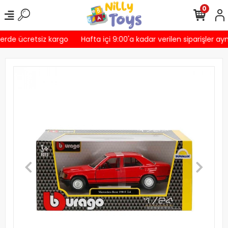
0
erde ücretsiz kargo
Hafta içi 9:00'a kadar verilen siparişler ayn